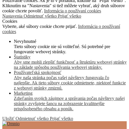
Používame cookies. Ak je to v poriadku, kliknite na "Prijať všetko".
Kliknutím na "Nastavenia" si tiež môžete vybrať, aký druh súborov
cookie chcete povoliť.
Informácia o používaní cookies
Nastavenia
Odmietnuť všetko
Prijať všetko
Cookies
Vyberte, aké súbory cookie chcete prijať.
Informácia o používaní
cookies
Nevyhnutné
Tieto súbory cookie nie sú voliteľné. Sú potrebné pre
fungovanie webovej stránky.
Štatistiky
Aby sme mohli zlepšiť funkčnosť a štruktúru webovej stránky
na základe spôsobu používania webovej stránky.
Používateľská spokojnosť
Aby naša stránka počas vašej návštevy fungovala čo
najlepšie. Ak tieto súbory cookie odmietnete, niektoré funkcie
z webovej stránky zmiznú.
Marketing
Zdieľaním svojich záujmov a správania počas návštevy našej
stránky zvyšujete šancu na zobrazenie kvalitnejšie
prispôsobeného obsahu a ponúk.
Uložiť
Odmietnuť všetko
Prijať všetko