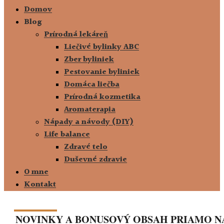
Domov
Blog
Prírodná lekáreň
Liečivé bylinky ABC
Zber byliniek
Pestovanie byliniek
Domáca liečba
Prírodná kozmetika
Aromaterapia
Nápady a návody (DIY)
Life balance
Zdravé telo
Duševné zdravie
O mne
Kontakt
NOVINKY A BONUSOVÝ OBSAH PRIAMO N