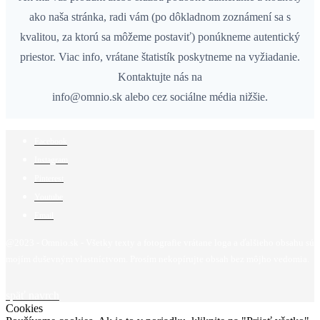
ako naša stránka, radi vám (po dôkladnom zoznámení sa s
kvalitou, za ktorú sa môžeme postaviť) ponúkneme autentický
priestor. Viac info, vrátane štatistík poskytneme na vyžiadanie.
Kontaktujte nás na
info@omnio.sk alebo cez sociálne média nižšie.
Facebook
Instagram
Pinterest
Youtube
Email
@2023 - Omnio.sk - Všetky texty a fotografie vrátane loga a ďalšieho obsahu sú
mojím duševným vlastníctvom. Prosím nekopírujte obsah bez môjho vedomia.
späť navrch
Cookies