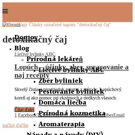
Domov
Tagy
Články označené tagom: "detoxikačný čaj"
Domov
detoxikačný čaj
Blog
Liečivé bylinky ABC
Prírodná lekáreň
Lopúch – účinky, zber, spracovanie a
Liečivé bylinky ABC
naj recepty
Zber byliniek
Pestovanie byliniek
Skvelý čistiaci prostriedok priamo z prírody. Lopúchový
koreň aj ako pomoc pri ekzémoch a riedkych vlasoch.
Domáca liečba
Čítaj ďalej
Prírodná kozmetika
1
Facebook
Twitter
Pinterest
Linkedin
Whatsapp
Viber
Email
Aromaterapia
načítaj ďaľšie