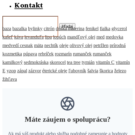
Kontakt
Hľadaj
baza
bazalka
bylinky
citrón
dúška materina
fenikel
fialka
glycerol
kašeľ
káva
levanduľa
lipa
lopúch
mandľový olej
med
medovka
medvedí cesnak
mäta
nechtík
oleje
olivový olej
petržlen
prírodná
kozmetika
púpava
rebríček
rozmarín
rumanček
rumanček
kamilkový
sedmokráska
skorocel
tea tree
tymián
vitamín C
vitamín
E
yzop
zápal
zázvor
éterické oleje
ľubovník
šalvia
škorica
železo
žihľava
Máte záujem o spoluprácu?
Ak má váš produkt alebo služba podobné zameranie a hodnoty