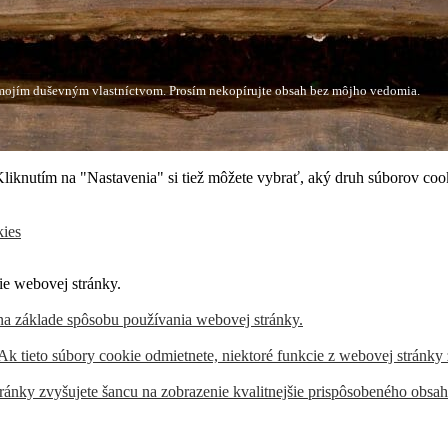
ú mojím duševným vlastníctvom. Prosím nekopírujte obsah bez môjho vedomia.
 Kliknutím na "Nastavenia" si tiež môžete vybrať, aký druh súborov coo
kies
ie webovej stránky.
na základe spôsobu používania webovej stránky.
 Ak tieto súbory cookie odmietnete, niektoré funkcie z webovej stránky
ránky zvyšujete šancu na zobrazenie kvalitnejšie prispôsobeného obsa