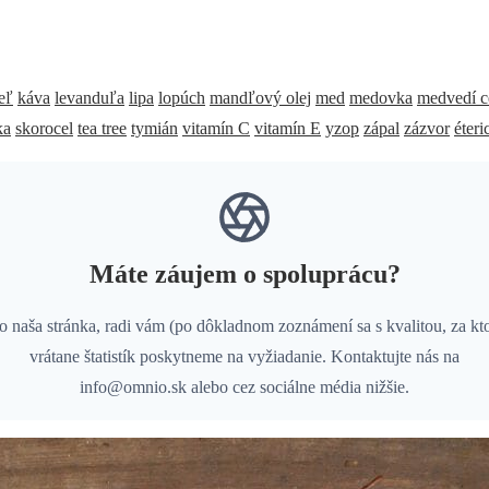
eľ
káva
levanduľa
lipa
lopúch
mandľový olej
med
medovka
medvedí c
ka
skorocel
tea tree
tymián
vitamín C
vitamín E
yzop
zápal
zázvor
éteri
Máte záujem o spoluprácu?
naša stránka, radi vám (po dôkladnom zoznámení sa s kvalitou, za kto
vrátane štatistík poskytneme na vyžiadanie. Kontaktujte nás na
info@omnio.sk alebo cez sociálne média nižšie.