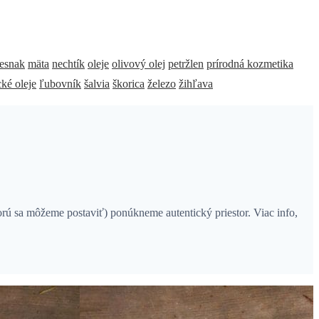
esnak
mäta
nechtík
oleje
olivový olej
petržlen
prírodná kozmetika
cké oleje
ľubovník
šalvia
škorica
železo
žihľava
rú sa môžeme postaviť) ponúkneme autentický priestor. Viac info,