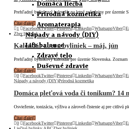
Domáca liečba
Prírodná kozmetika
Prehľadný bylinkový kalendár na letné prázdniny pre územie Sl
Aromaterapia
Čítaj ďalej
1
Facebook
Twitter
Pinterest
Linkedin
Whatsapp
Viber
E
Nápady a návody (DIY)
Zber byliniek
Life balance
Kalendár zberu byliniek – máj, jún
Zdravé telo
Prehľadný bylinkový kalendár pre územie Slovenska. Zoznam roz
Duševné zdravie
Čítaj ďalej
0
Facebook
Twitter
Pinterest
Linkedin
Whatsapp
Viber
E
Nápady a návody (DIY)
Prírodná kozmetika
Domáca pleťová voda či tonikum? 14 n
Osvieženie, tonizácia, výživa a zároveň čistenie aj pre citliv
Čítaj ďalej
0
Facebook
Twitter
Pinterest
Linkedin
Whatsapp
Viber
E
Liečivé bylinky ABC
Zber byliniek