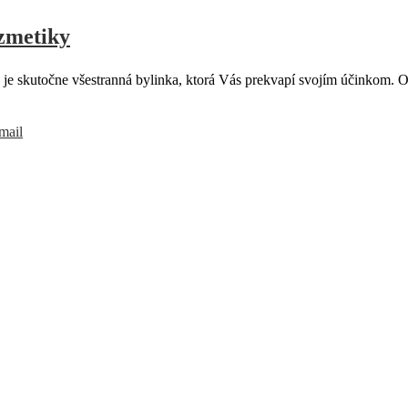
zmetiky
 skutočne všestranná bylinka, ktorá Vás prekvapí svojím účinkom. Od 
mail