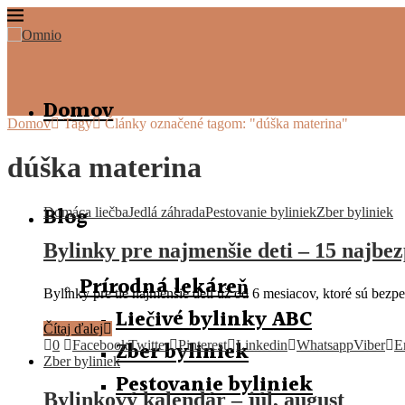
Domov
Domov
Tagy
Články označené tagom: "dúška materina"
dúška materina
Blog
Domáca liečba
Jedlá záhrada
Pestovanie byliniek
Zber byliniek
Bylinky pre najmenšie deti – 15 najbez
Prírodná lekáreň
Bylinky pre tie najmenšie deti už od 6 mesiacov, ktoré sú bezpe
Liečivé bylinky ABC
Čítaj ďalej
Zber byliniek
0
Facebook
Twitter
Pinterest
Linkedin
Whatsapp
Viber
E
Zber byliniek
Pestovanie byliniek
Bylinkový kalendár – júl, august