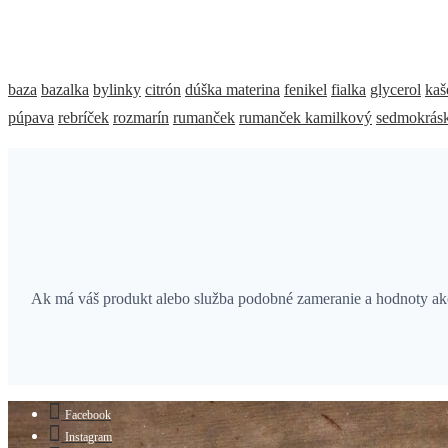
baza
bazalka
bylinky
citrón
dúška materina
fenikel
fialka
glycerol
kaš
púpava
rebríček
rozmarín
rumanček
rumanček kamilkový
sedmokrás
Ak má váš produkt alebo služba podobné zameranie a hodnoty ako 
Facebook
Instagram