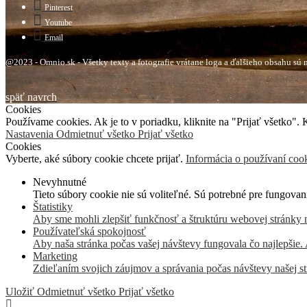
Pinterest
Youtube
Email
@2023 - Omnio.sk - Všetky texty a fotografie vrátane loga a ďalšieho obsahu s
späť navrch
Cookies
Používame cookies. Ak je to v poriadku, kliknite na "Prijať všetko".
Nastavenia
Odmietnuť všetko
Prijať všetko
Cookies
Vyberte, aké súbory cookie chcete prijať.
Informácia o používaní coo
Nevyhnutné
Tieto súbory cookie nie sú voliteľné. Sú potrebné pre fungovan
Štatistiky
Aby sme mohli zlepšiť funkčnosť a štruktúru webovej stránky 
Používateľská spokojnosť
Aby naša stránka počas vašej návštevy fungovala čo najlepšie.
Marketing
Zdieľaním svojich záujmov a správania počas návštevy našej st
Uložiť
Odmietnuť všetko
Prijať všetko