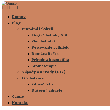
Domov
Blog
Prírodná lekáreň
Liečivé bylinky ABC
Zber byliniek
Pestovanie byliniek
Domáca liečba
Prírodná kozmetika
Aromaterapia
Nápady a návody (DIY)
Life balance
Zdravé telo
Duševné zdravie
O mne
Kontakt