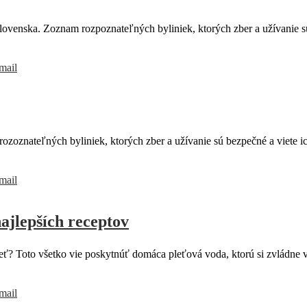
ovenska. Zoznam rozpoznateľných byliniek, ktorých zber a užívanie sú 
mail
oznateľných byliniek, ktorých zber a užívanie sú bezpečné a viete ic
mail
ajlepších receptov
ú pleť? Toto všetko vie poskytnúť domáca pleťová voda, ktorú si zvládne
mail