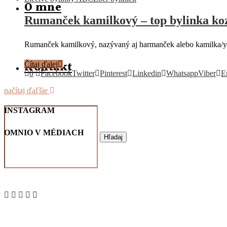
O mne
Rumanček kamilkový – top bylinka ko
Rumanček kamilkový, nazývaný aj harmanček alebo kamilka/y je
Kontakt
Čítaj ďalej
0
Facebook
Twitter
Pinterest
Linkedin
Whatsapp
Viber
E
načítaj ďaľšie
INSTAGRAM
OMNIO V MÉDIACH
Hľadaj