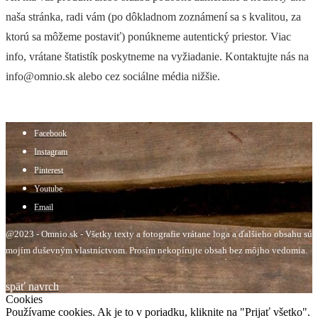
naša stránka, radi vám (po dôkladnom zoznámení sa s kvalitou, za
ktorú sa môžeme postaviť) ponúkneme autentický priestor. Viac
info, vrátane štatistík poskytneme na vyžiadanie. Kontaktujte nás na
info@omnio.sk alebo cez sociálne média nižšie.
Facebook
Instagram
Pinterest
Youtube
Email
@2023 - Omnio.sk - Všetky texty a fotografie vrátane loga a ďalšieho obsahu sú
mojím duševným vlastníctvom. Prosím nekopírujte obsah bez môjho vedomia.
späť navrch
Cookies
Používame cookies. Ak je to v poriadku, kliknite na "Prijať všetko".