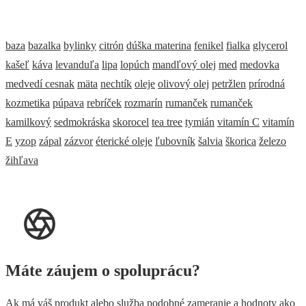
baza
bazalka
bylinky
citrón
dúška materina
fenikel
fialka
glycerol
kašeľ
káva
levanduľa
lipa
lopúch
mandľový olej
med
medovka
medvedí cesnak
mäta
nechtík
oleje
olivový olej
petržlen
prírodná
kozmetika
púpava
rebríček
rozmarín
rumanček
rumanček
kamilkový
sedmokráska
skorocel
tea tree
tymián
vitamín C
vitamín
E
yzop
zápal
zázvor
éterické oleje
ľubovník
šalvia
škorica
železo
žihľava
Máte záujem o spoluprácu?
Ak má váš produkt alebo služba podobné zameranie a hodnoty ako