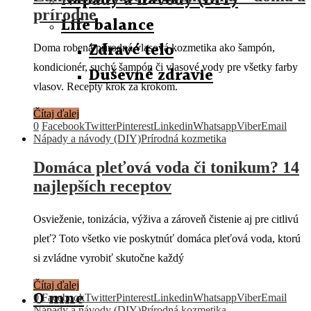
Nápady a návody (DIY)
prírodne
Life balance
Zdravé telo
Doma robená prírodná vlasová kozmetika ako šampón,
kondicionér, suchý šampón či vlasové vody pre všetky farby
Duševné zdravie
vlasov. Recepty krok za krokom.
Čítaj ďalej
0
Facebook
Twitter
Pinterest
Linkedin
Whatsapp
Viber
Email
Nápady a návody (DIY)
Prírodná kozmetika
Domáca pleťová voda či tonikum? 14
najlepších receptov
Osvieženie, tonizácia, výživa a zároveň čistenie aj pre citlivú
pleť? Toto všetko vie poskytnúť domáca pleťová voda, ktorú
si zvládne vyrobiť skutočne každý
Čítaj ďalej
O mne
0
Facebook
Twitter
Pinterest
Linkedin
Whatsapp
Viber
Email
Nápady a návody (DIY)
Prírodná kozmetika