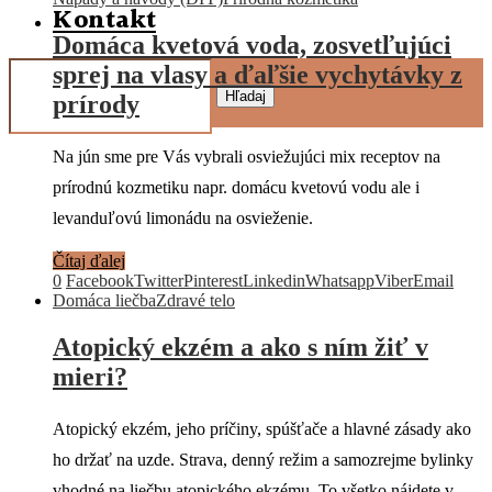
Kontakt
Domáca kvetová voda, zosvetľujúci
sprej na vlasy a ďaľšie vychytávky z
Hľadaj
prírody
Na jún sme pre Vás vybrali osviežujúci mix receptov na
prírodnú kozmetiku napr. domácu kvetovú vodu ale i
levanduľovú limonádu na osvieženie.
Čítaj ďalej
0
Facebook
Twitter
Pinterest
Linkedin
Whatsapp
Viber
Email
Domáca liečba
Zdravé telo
Atopický ekzém a ako s ním žiť v
mieri?
Atopický ekzém, jeho príčiny, spúšťače a hlavné zásady ako
ho držať na uzde. Strava, denný režim a samozrejme bylinky
vhodné na liečbu atopického ekzému. To všetko nájdete v