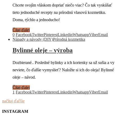
Chcete svojím vláskom dopriať niečo viac? Čo tak vyskúšať
tieto jednoduché recepty na prírodnú vlasovú kozmetiku.
Doma, rýchlo a jednoducho!
Čítaj ďalej
0
Facebook
Twitter
Pinterest
Linkedin
Whatsapp
Viber
Email
Nápady a návody (DIY)
Prírodná kozmetika
Bylinné oleje – výroba
Dozbierané.. Posledné bylinky a ich korienky sa už sušia a vy
neviete, čo ďalšie vymyslieť? Naložte si ich do oleja! Bylinné
oleje – návod.
Čítaj ďalej
1
Facebook
Twitter
Pinterest
Linkedin
Whatsapp
Viber
Email
načítaj ďaľšie
INSTAGRAM