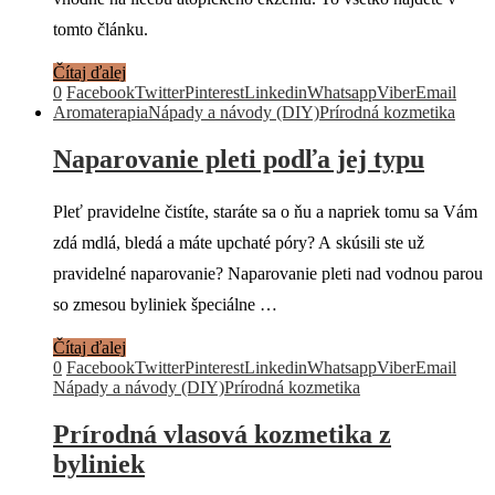
tomto článku.
Čítaj ďalej
0
Facebook
Twitter
Pinterest
Linkedin
Whatsapp
Viber
Email
Aromaterapia
Nápady a návody (DIY)
Prírodná kozmetika
Naparovanie pleti podľa jej typu
Pleť pravidelne čistíte, staráte sa o ňu a napriek tomu sa Vám
zdá mdlá, bledá a máte upchaté póry? A skúsili ste už
pravidelné naparovanie? Naparovanie pleti nad vodnou parou
so zmesou byliniek špeciálne …
Čítaj ďalej
0
Facebook
Twitter
Pinterest
Linkedin
Whatsapp
Viber
Email
Nápady a návody (DIY)
Prírodná kozmetika
Prírodná vlasová kozmetika z
byliniek