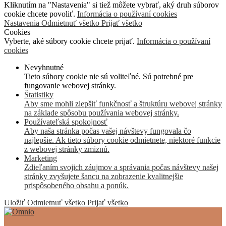
Kliknutím na "Nastavenia" si tiež môžete vybrať, aký druh súborov
cookie chcete povoliť.
Informácia o používaní cookies
Nastavenia
Odmietnuť všetko
Prijať všetko
Cookies
Vyberte, aké súbory cookie chcete prijať.
Informácia o používaní
cookies
Nevyhnutné
Tieto súbory cookie nie sú voliteľné. Sú potrebné pre
fungovanie webovej stránky.
Štatistiky
Aby sme mohli zlepšiť funkčnosť a štruktúru webovej stránky
na základe spôsobu používania webovej stránky.
Používateľská spokojnosť
Aby naša stránka počas vašej návštevy fungovala čo
najlepšie. Ak tieto súbory cookie odmietnete, niektoré funkcie
z webovej stránky zmiznú.
Marketing
Zdieľaním svojich záujmov a správania počas návštevy našej
stránky zvyšujete šancu na zobrazenie kvalitnejšie
prispôsobeného obsahu a ponúk.
Uložiť
Odmietnuť všetko
Prijať všetko