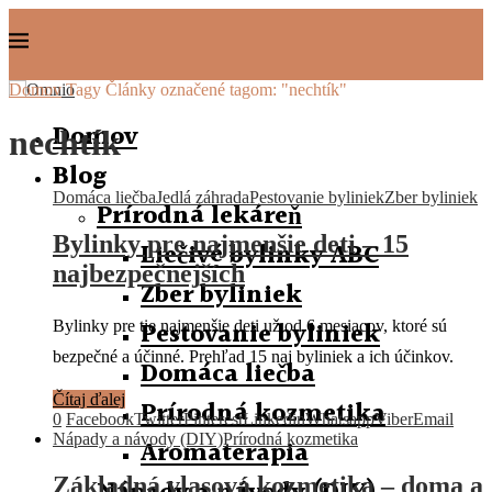
Domov
Tagy
Články označené tagom: "nechtík"
Domov
nechtík
Blog
Domáca liečba
Jedlá záhrada
Pestovanie byliniek
Zber byliniek
Prírodná lekáreň
Bylinky pre najmenšie deti – 15
Liečivé bylinky ABC
najbezpečnejších
Zber byliniek
Pestovanie byliniek
Bylinky pre tie najmenšie deti už od 6 mesiacov, ktoré sú
bezpečné a účinné. Prehľad 15 naj byliniek a ich účinkov.
Domáca liečba
Čítaj ďalej
Prírodná kozmetika
0
Facebook
Twitter
Pinterest
Linkedin
Whatsapp
Viber
Email
Nápady a návody (DIY)
Prírodná kozmetika
Aromaterapia
Základná vlasová kozmetika – doma a