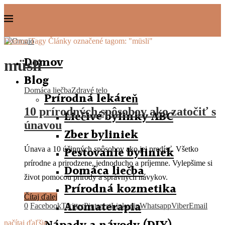
Domov
Tagy
Články označené tagom: "müsli"
Domov
müsli
Blog
Domáca liečba
Zdravé telo
Prírodná lekáreň
10 prírodných spôsobov ako zatočiť s
Liečivé bylinky ABC
únavou
Zber byliniek
Pestovanie byliniek
Únava a 10 účinných spôsobov ako jej predísť. Všetko
prírodne a prirodzene, jednoducho a príjemne. Vylepšime si
Domáca liečba
život pomocou prírody a správnych návykov.
Prírodná kozmetika
Čítaj ďalej
Aromaterapia
0
Facebook
Twitter
Pinterest
Linkedin
Whatsapp
Viber
Email
načítaj ďaľšie