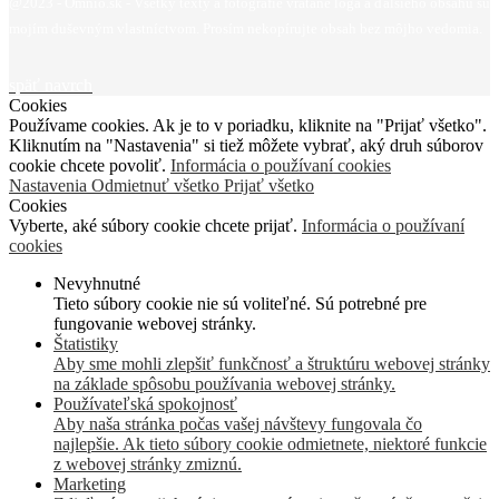
@2023 - Omnio.sk - Všetky texty a fotografie vrátane loga a ďalšieho obsahu sú
mojím duševným vlastníctvom. Prosím nekopírujte obsah bez môjho vedomia.
späť navrch
Cookies
Používame cookies. Ak je to v poriadku, kliknite na "Prijať všetko".
Kliknutím na "Nastavenia" si tiež môžete vybrať, aký druh súborov
cookie chcete povoliť.
Informácia o používaní cookies
Nastavenia
Odmietnuť všetko
Prijať všetko
Cookies
Vyberte, aké súbory cookie chcete prijať.
Informácia o používaní
cookies
Nevyhnutné
Tieto súbory cookie nie sú voliteľné. Sú potrebné pre
fungovanie webovej stránky.
Štatistiky
Aby sme mohli zlepšiť funkčnosť a štruktúru webovej stránky
na základe spôsobu používania webovej stránky.
Používateľská spokojnosť
Aby naša stránka počas vašej návštevy fungovala čo
najlepšie. Ak tieto súbory cookie odmietnete, niektoré funkcie
z webovej stránky zmiznú.
Marketing