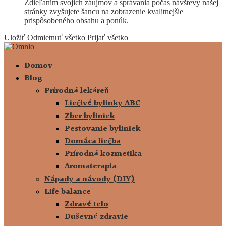
Zdieľaním svojich záujmov a správania počas návštevy našej
stránky zvyšujete šancu na zobrazenie kvalitnejšie
prispôsobeného obsahu a ponúk.
Uložiť
Odmietnuť všetko
Prijať všetko
Domov
Blog
Prírodná lekáreň
Liečivé bylinky ABC
Zber byliniek
Pestovanie byliniek
Domáca liečba
Prírodná kozmetika
Aromaterapia
Nápady a návody (DIY)
Life balance
Zdravé telo
Duševné zdravie