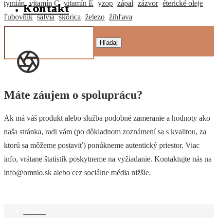
tymián
vitamín C
vitamín E
yzop
zápal
zázvor
éterické oleje
Kontakt
ľubovník
šalvia
škorica
železo
žihľava
Hľadaj
Máte záujem o spoluprácu?
Ak má váš produkt alebo služba podobné zameranie a hodnoty ako
naša stránka, radi vám (po dôkladnom zoznámení sa s kvalitou, za
ktorú sa môžeme postaviť) ponúkneme autentický priestor. Viac
info, vrátane štatistík poskytneme na vyžiadanie. Kontaktujte nás na
info@omnio.sk alebo cez sociálne média nižšie.
Facebook