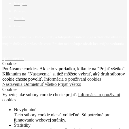
Instagram
Pinterest
Youtube
Email
@2023 - Omnio.sk - Všetky texty a fotografie vrátane loga a ďalšieho obsahu sú
mojím duševným vlastníctvom. Prosím nekopírujte obsah bez môjho vedomia.
späť navrch
Cookies
Používame cookies. Ak je to v poriadku, kliknite na "Prijať všetko".
Kliknutím na "Nastavenia" si tiež môžete vybrať, aký druh súborov
cookie chcete povoliť.
Informácia o používaní cookies
Nastavenia
Odmietnuť všetko
Prijať všetko
Cookies
Vyberte, aké súbory cookie chcete prijať.
Informácia o používaní
cookies
Nevyhnutné
Tieto súbory cookie nie sú voliteľné. Sú potrebné pre
fungovanie webovej stránky.
Štatistiky