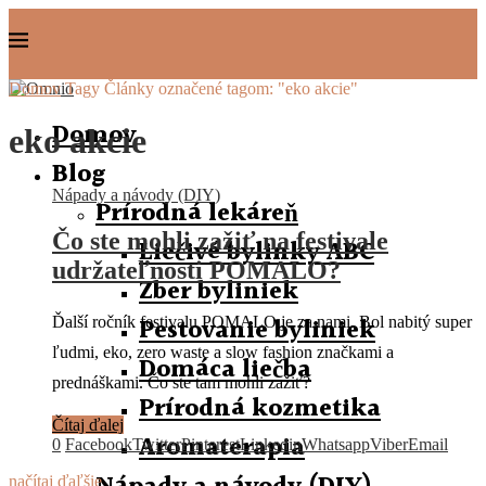
Domov
Tagy
Články označené tagom: "eko akcie"
Domov
eko akcie
Blog
Nápady a návody (DIY)
Prírodná lekáreň
Čo ste mohli zažiť na festivale
Liečivé bylinky ABC
udržateľnosti POMALO?
Zber byliniek
Pestovanie byliniek
Ďalší ročník festivalu POMALO je za nami. Bol nabitý super
ľudmi, eko, zero waste a slow fashion značkami a
Domáca liečba
prednáškami. Čo ste tam mohli zažiť?
Prírodná kozmetika
Čítaj ďalej
Aromaterapia
0
Facebook
Twitter
Pinterest
Linkedin
Whatsapp
Viber
Email
načítaj ďaľšie