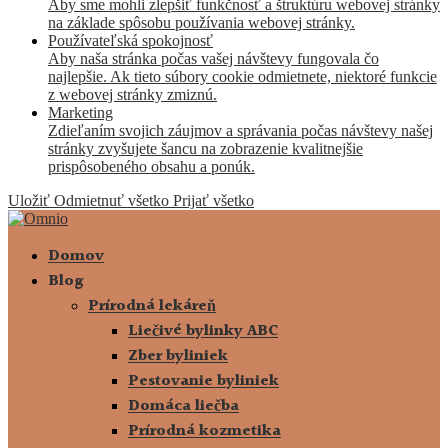
Aby sme mohli zlepšiť funkčnosť a štruktúru webovej stránky
na základe spôsobu používania webovej stránky.
Používateľská spokojnosť
Aby naša stránka počas vašej návštevy fungovala čo
najlepšie. Ak tieto súbory cookie odmietnete, niektoré funkcie
z webovej stránky zmiznú.
Marketing
Zdieľaním svojich záujmov a správania počas návštevy našej
stránky zvyšujete šancu na zobrazenie kvalitnejšie
prispôsobeného obsahu a ponúk.
Uložiť
Odmietnuť všetko
Prijať všetko
Domov
Blog
Prírodná lekáreň
Liečivé bylinky ABC
Zber byliniek
Pestovanie byliniek
Domáca liečba
Prírodná kozmetika