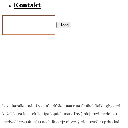
Kontakt
Hľadaj
baza
bazalka
bylinky
citrón
dúška materina
fenikel
fialka
glycerol
kašeľ
káva
levanduľa
lipa
lopúch
mandľový olej
med
medovka
medvedí cesnak
mäta
nechtík
oleje
olivový olej
petržlen
prírodná