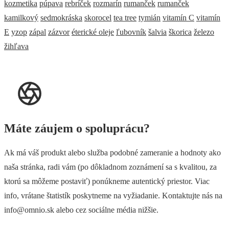
kozmetika
púpava
rebríček
rozmarín
rumanček
rumanček
kamilkový
sedmokráska
skorocel
tea tree
tymián
vitamín C
vitamín
E
yzop
zápal
zázvor
éterické oleje
ľubovník
šalvia
škorica
železo
žihľava
Máte záujem o spoluprácu?
Ak má váš produkt alebo služba podobné zameranie a hodnoty ako
naša stránka, radi vám (po dôkladnom zoznámení sa s kvalitou, za
ktorú sa môžeme postaviť) ponúkneme autentický priestor. Viac
info, vrátane štatistík poskytneme na vyžiadanie. Kontaktujte nás na
info@omnio.sk alebo cez sociálne média nižšie.