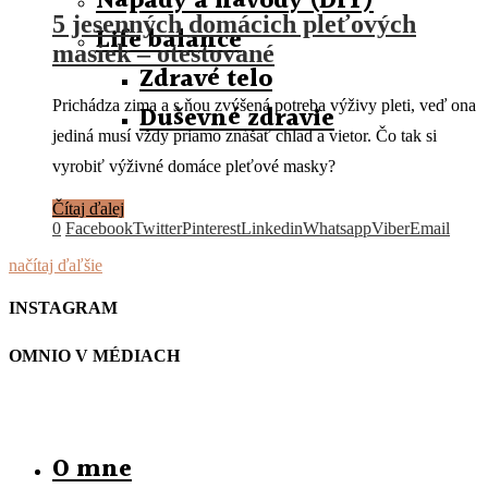
Nápady a návody (DIY)
5 jesenných domácich pleťových
Life balance
masiek – otestované
Zdravé telo
Prichádza zima a s ňou zvýšená potreba výživy pleti, veď ona
Duševné zdravie
jediná musí vždy priamo znášať chlad a vietor. Čo tak si
vyrobiť výživné domáce pleťové masky?
Čítaj ďalej
0
Facebook
Twitter
Pinterest
Linkedin
Whatsapp
Viber
Email
načítaj ďaľšie
INSTAGRAM
OMNIO V MÉDIACH
O mne