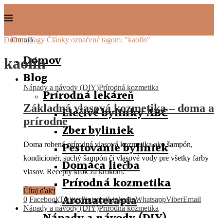
Domov
Tagy
Články označené tagom: "kaolín"
Domov
kaolín
Blog
Nápady a návody (DIY)
Prírodná kozmetika
Prírodná lekáreň
Základná vlasová kozmetika – doma a
Liečivé bylinky ABC
prírodne
Zber byliniek
Pestovanie byliniek
Doma robená prírodná vlasová kozmetika ako šampón,
kondicionér, suchý šampón či vlasové vody pre všetky farby
Domáca liečba
vlasov. Recepty krok za krokom.
Prírodná kozmetika
Čítaj ďalej
Aromaterapia
0
Facebook
Twitter
Pinterest
Linkedin
Whatsapp
Viber
Email
Nápady a návody (DIY)
Prírodná kozmetika