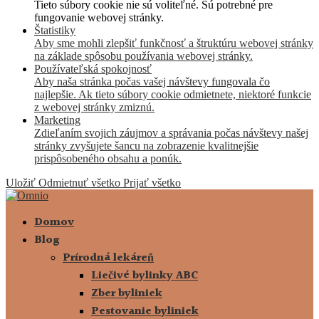
Tieto súbory cookie nie sú voliteľné. Sú potrebné pre
fungovanie webovej stránky.
Štatistiky
Aby sme mohli zlepšiť funkčnosť a štruktúru webovej stránky
na základe spôsobu používania webovej stránky.
Používateľská spokojnosť
Aby naša stránka počas vašej návštevy fungovala čo
najlepšie. Ak tieto súbory cookie odmietnete, niektoré funkcie
z webovej stránky zmiznú.
Marketing
Zdieľaním svojich záujmov a správania počas návštevy našej
stránky zvyšujete šancu na zobrazenie kvalitnejšie
prispôsobeného obsahu a ponúk.
Uložiť
Odmietnuť všetko
Prijať všetko
Domov
Blog
Prírodná lekáreň
Liečivé bylinky ABC
Zber byliniek
Pestovanie byliniek