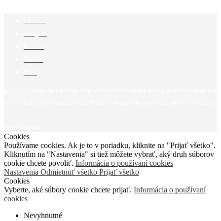
Facebook
Instagram
Pinterest
Youtube
Email
@2023 - Omnio.sk - Všetky texty a fotografie vrátane loga a ďalšieho obsahu sú
mojím duševným vlastníctvom. Prosím nekopírujte obsah bez môjho vedomia.
späť navrch
Cookies
Používame cookies. Ak je to v poriadku, kliknite na "Prijať všetko".
Kliknutím na "Nastavenia" si tiež môžete vybrať, aký druh súborov
cookie chcete povoliť.
Informácia o používaní cookies
Nastavenia
Odmietnuť všetko
Prijať všetko
Cookies
Vyberte, aké súbory cookie chcete prijať.
Informácia o používaní
cookies
Nevyhnutné