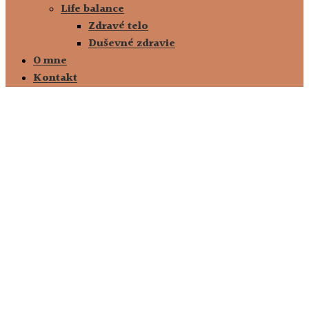
Life balance
Zdravé telo
Duševné zdravie
O mne
Kontakt