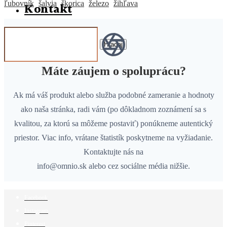
ľubovník
šalvia
škorica
železo
žihľava
Kontakt
Hľadaj
Máte záujem o spoluprácu?
Ak má váš produkt alebo služba podobné zameranie a hodnoty
ako naša stránka, radi vám (po dôkladnom zoznámení sa s
kvalitou, za ktorú sa môžeme postaviť) ponúkneme autentický
priestor. Viac info, vrátane štatistík poskytneme na vyžiadanie.
Kontaktujte nás na
info@omnio.sk alebo cez sociálne média nižšie.
Facebook
Instagram
Pinterest