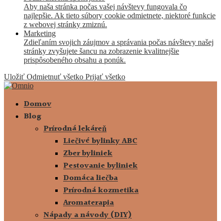
Aby naša stránka počas vašej návštevy fungovala čo
najlepšie. Ak tieto súbory cookie odmietnete, niektoré funkcie
z webovej stránky zmiznú.
Marketing
Zdieľaním svojich záujmov a správania počas návštevy našej
stránky zvyšujete šancu na zobrazenie kvalitnejšie
prispôsobeného obsahu a ponúk.
Uložiť
Odmietnuť všetko
Prijať všetko
Domov
Blog
Prírodná lekáreň
Liečivé bylinky ABC
Zber byliniek
Pestovanie byliniek
Domáca liečba
Prírodná kozmetika
Aromaterapia
Nápady a návody (DIY)