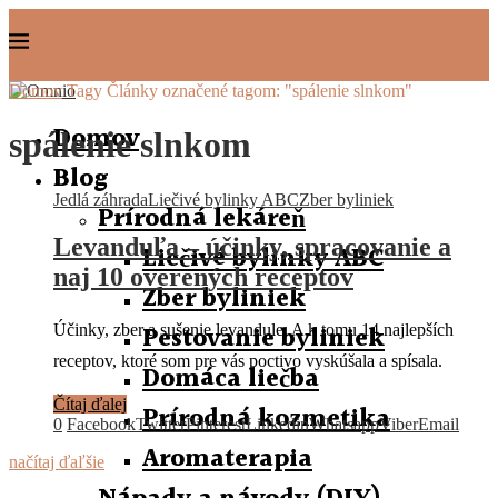
Domov
Tagy
Články označené tagom: "spálenie slnkom"
Domov
spálenie slnkom
Blog
Jedlá záhrada
Liečivé bylinky ABC
Zber byliniek
Prírodná lekáreň
Levanduľa – účinky, spracovanie a
Liečivé bylinky ABC
naj 10 overených receptov
Zber byliniek
Pestovanie byliniek
Účinky, zber a sušenie levandule. A k tomu 14 najlepších
receptov, ktoré som pre vás poctivo vyskúšala a spísala.
Domáca liečba
Čítaj ďalej
Prírodná kozmetika
0
Facebook
Twitter
Pinterest
Linkedin
Whatsapp
Viber
Email
Aromaterapia
načítaj ďaľšie