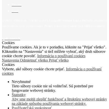
Youtube
Email
@2023 - Omnio.sk - Všetky texty a fotografie vrátane loga a ďalšieho obsahu sú
mojím duševným vlastníctvom. Prosím nekopírujte obsah bez môjho vedomia.
späť navrch
Cookies
Používame cookies. Ak je to v poriadku, kliknite na "Prijať všetko".
Kliknutím na "Nastavenia" si tiež môžete vybrať, aký druh súborov
cookie chcete povoliť.
Informácia o používaní cookies
Nastavenia
Odmietnuť všetko
Prijať všetko
Cookies
Vyberte, aké súbory cookie chcete prijať.
Informácia o používaní
cookies
Nevyhnutné
Tieto súbory cookie nie sú voliteľné. Sú potrebné pre
fungovanie webovej stránky.
Štatistiky
Aby sme mohli zlepšiť funkčnosť a štruktúru webovej stránky
na základe spôsobu používania webovej stránky.
Používateľská spokojnosť