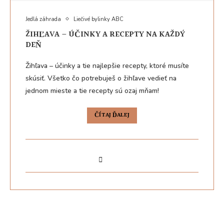
Jedlá záhrada
Liečivé bylinky ABC
ŽIHĽAVA – ÚČINKY A RECEPTY NA KAŽDÝ
DEŇ
Žihľava – účinky a tie najlepšie recepty, ktoré musíte
skúsiť. Všetko čo potrebuješ o žihľave vedieť na
jednom mieste a tie recepty sú ozaj mňam!
ČÍTAJ ĎALEJ