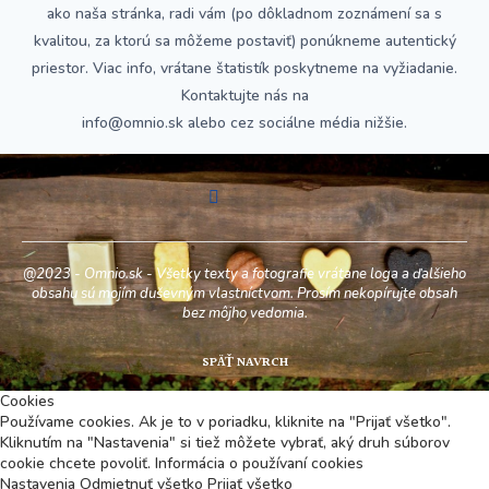
ako naša stránka, radi vám (po dôkladnom zoznámení sa s
kvalitou, za ktorú sa môžeme postaviť) ponúkneme autentický
priestor. Viac info, vrátane štatistík poskytneme na vyžiadanie.
Kontaktujte nás na
info@omnio.sk alebo cez sociálne média nižšie.
@2023 - Omnio.sk - Všetky texty a fotografie vrátane loga a ďalšieho
obsahu sú mojím duševným vlastníctvom. Prosím nekopírujte obsah
bez môjho vedomia.
SPÄŤ NAVRCH
Cookies
Používame cookies. Ak je to v poriadku, kliknite na "Prijať všetko".
Kliknutím na "Nastavenia" si tiež môžete vybrať, aký druh súborov
cookie chcete povoliť.
Informácia o používaní cookies
Nastavenia
Odmietnuť všetko
Prijať všetko