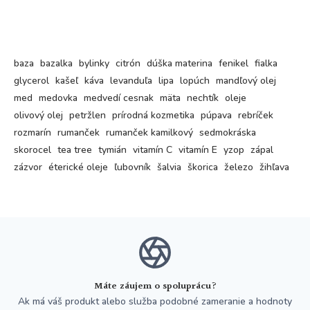
baza
bazalka
bylinky
citrón
dúška materina
fenikel
fialka
glycerol
kašeľ
káva
levanduľa
lipa
lopúch
mandľový olej
med
medovka
medvedí cesnak
mäta
nechtík
oleje
olivový olej
petržlen
prírodná kozmetika
púpava
rebríček
rozmarín
rumanček
rumanček kamilkový
sedmokráska
skorocel
tea tree
tymián
vitamín C
vitamín E
yzop
zápal
zázvor
éterické oleje
ľubovník
šalvia
škorica
železo
žihľava
Máte záujem o spoluprácu?
Ak má váš produkt alebo služba podobné zameranie a hodnoty