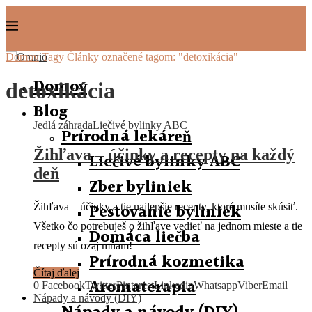
Domov
Tagy
Články označené tagom: "detoxikácia"
Domov
detoxikácia
Blog
Jedlá záhrada
Liečivé bylinky ABC
Prírodná lekáreň
Žihľava – účinky a recepty na každý
Liečivé bylinky ABC
deň
Zber byliniek
Pestovanie byliniek
Žihľava – účinky a tie najlepšie recepty, ktoré musíte skúsiť.
Všetko čo potrebuješ o žihľave vedieť na jednom mieste a tie
Domáca liečba
recepty sú ozaj mňam!
Prírodná kozmetika
Čítaj ďalej
Aromaterapia
0
Facebook
Twitter
Pinterest
Linkedin
Whatsapp
Viber
Email
Nápady a návody (DIY)