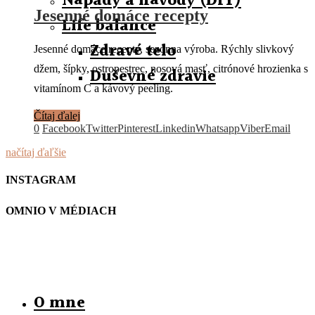
Nápady a návody (DIY)
Jesenné domáce recepty
Life balance
Zdravé telo
Jesenné domáce recepty, sezónna výroba. Rýchly slivkový
džem, šípky, ostropestrec, nosová masť, citrónové hrozienka s
Duševné zdravie
vitamínom C a kávový peeling.
Čítaj ďalej
0
Facebook
Twitter
Pinterest
Linkedin
Whatsapp
Viber
Email
načítaj ďaľšie
INSTAGRAM
OMNIO V MÉDIACH
O mne