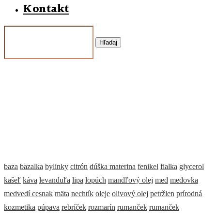
Kontakt
Hľadaj
baza
bazalka
bylinky
citrón
dúška materina
fenikel
fialka
glycerol
kašeľ
káva
levanduľa
lipa
lopúch
mandľový olej
med
medovka
medvedí cesnak
mäta
nechtík
oleje
olivový olej
petržlen
prírodná
kozmetika
púpava
rebríček
rozmarín
rumanček
rumanček