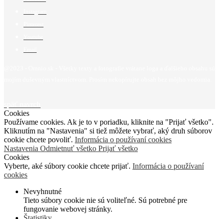
Instagram
Pinterest
Youtube
Email
@2023 - Omnio.sk - Všetky texty a fotografie vrátane loga a ďalšieho obsahu sú
mojím duševným vlastníctvom. Prosím nekopírujte obsah bez môjho vedomia.
späť navrch
Cookies
Používame cookies. Ak je to v poriadku, kliknite na "Prijať všetko".
Kliknutím na "Nastavenia" si tiež môžete vybrať, aký druh súborov
cookie chcete povoliť.
Informácia o používaní cookies
Nastavenia
Odmietnuť všetko
Prijať všetko
Cookies
Vyberte, aké súbory cookie chcete prijať.
Informácia o používaní
cookies
Nevyhnutné
Tieto súbory cookie nie sú voliteľné. Sú potrebné pre
fungovanie webovej stránky.
Štatistiky