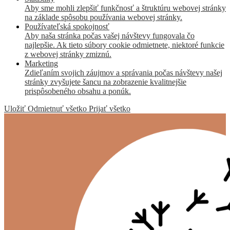
Aby sme mohli zlepšiť funkčnosť a štruktúru webovej stránky
na základe spôsobu používania webovej stránky.
Používateľská spokojnosť
Aby naša stránka počas vašej návštevy fungovala čo
najlepšie. Ak tieto súbory cookie odmietnete, niektoré funkcie
z webovej stránky zmiznú.
Marketing
Zdieľaním svojich záujmov a správania počas návštevy našej
stránky zvyšujete šancu na zobrazenie kvalitnejšie
prispôsobeného obsahu a ponúk.
Uložiť
Odmietnuť všetko
Prijať všetko