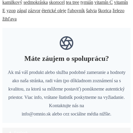
kamilkový
sedmokráska
skorocel
tea tree
tymián
vitamín C
vitamín
E
yzop
zápal
zázvor
éterické oleje
ľubovník
šalvia
škorica
železo
žihľava
Máte záujem o spoluprácu?
Ak má váš produkt alebo služba podobné zameranie a hodnoty
ako naša stránka, radi vám (po dôkladnom zoznámení sa s
kvalitou, za ktorú sa môžeme postaviť) ponúkneme autentický
priestor. Viac info, vrátane štatistík poskytneme na vyžiadanie.
Kontaktujte nás na
info@omnio.sk alebo cez sociálne média nižšie.
Facebook