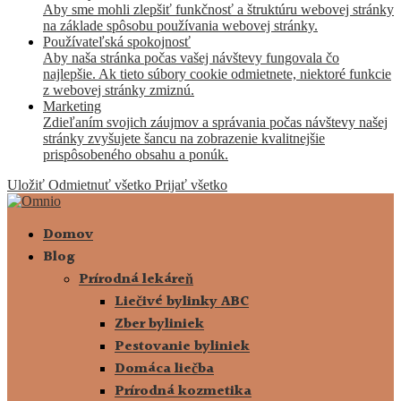
Aby sme mohli zlepšiť funkčnosť a štruktúru webovej stránky
na základe spôsobu používania webovej stránky.
Používateľská spokojnosť
Aby naša stránka počas vašej návštevy fungovala čo
najlepšie. Ak tieto súbory cookie odmietnete, niektoré funkcie
z webovej stránky zmiznú.
Marketing
Zdieľaním svojich záujmov a správania počas návštevy našej
stránky zvyšujete šancu na zobrazenie kvalitnejšie
prispôsobeného obsahu a ponúk.
Uložiť
Odmietnuť všetko
Prijať všetko
Domov
Blog
Prírodná lekáreň
Liečivé bylinky ABC
Zber byliniek
Pestovanie byliniek
Domáca liečba
Prírodná kozmetika