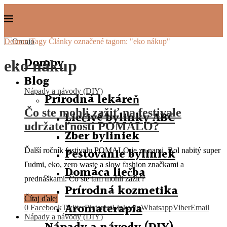
Domov
Tagy
Články označené tagom: "eko nákup"
Domov
eko nákup
Blog
Nápady a návody (DIY)
Prírodná lekáreň
Čo ste mohli zažiť na festivale
Liečivé bylinky ABC
udržateľnosti POMALO?
Zber byliniek
Pestovanie byliniek
Ďalší ročník festivalu POMALO je za nami. Bol nabitý super
ľudmi, eko, zero waste a slow fashion značkami a
Domáca liečba
prednáškami. Čo ste tam mohli zažiť?
Prírodná kozmetika
Čítaj ďalej
Aromaterapia
0
Facebook
Twitter
Pinterest
Linkedin
Whatsapp
Viber
Email
Nápady a návody (DIY)