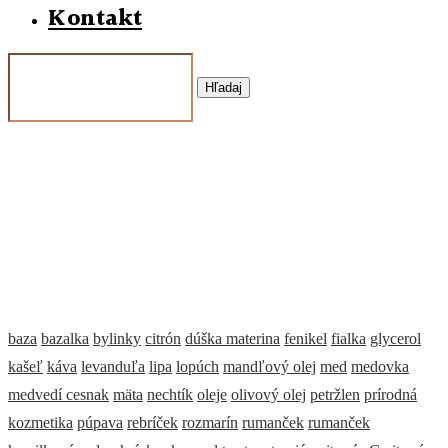
Kontakt
Hľadaj
baza
bazalka
bylinky
citrón
dúška materina
fenikel
fialka
glycerol
kašeľ
káva
levanduľa
lipa
lopúch
mandľový olej
med
medovka
medvedí cesnak
mäta
nechtík
oleje
olivový olej
petržlen
prírodná
kozmetika
púpava
rebríček
rozmarín
rumanček
rumanček