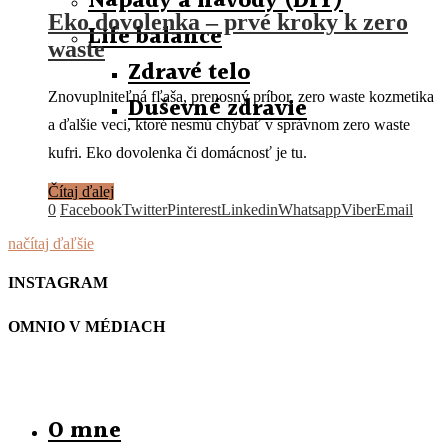
Nápady a návody (DIY)
Eko dovolenka – prvé kroky k zero
Life balance
waste
Zdravé telo
Znovuplniteľná fľaša, prenosný príbor, zero waste kozmetika
Duševné zdravie
a ďalšie veci, ktoré nesmú chýbať v správnom zero waste
kufri. Eko dovolenka či domácnosť je tu.
Čítaj ďalej
0
Facebook
Twitter
Pinterest
Linkedin
Whatsapp
Viber
Email
načítaj ďaľšie
INSTAGRAM
OMNIO V MÉDIACH
O mne