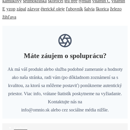
kamilkový
sedmokráska
skorocel
tea tree
tymián
vitamín C
vitamín
E
yzop
zápal
zázvor
éterické oleje
ľubovník
šalvia
škorica
železo
žihľava
Máte záujem o spoluprácu?
Ak má váš produkt alebo služba podobné zameranie a hodnoty
ako naša stránka, radi vám (po dôkladnom zoznámení sa s
kvalitou, za ktorú sa môžeme postaviť) ponúkneme autentický
priestor. Viac info, vrátane štatistík poskytneme na vyžiadanie.
Kontaktujte nás na
info@omnio.sk alebo cez sociálne média nižšie.
Facebook