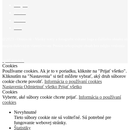
Instagram
Pinterest
Youtube
Email
@2023 - Omnio.sk - Všetky texty a fotografie vrátane loga a ďalšieho obsahu sú
mojím duševným vlastníctvom. Prosím nekopírujte obsah bez môjho vedomia.
späť navrch
Cookies
Používame cookies. Ak je to v poriadku, kliknite na "Prijať všetko".
Kliknutím na "Nastavenia" si tiež môžete vybrať, aký druh súborov
cookie chcete povoliť.
Informácia o používaní cookies
Nastavenia
Odmietnuť všetko
Prijať všetko
Cookies
Vyberte, aké súbory cookie chcete prijať.
Informácia o používaní
cookies
Nevyhnutné
Tieto súbory cookie nie sú voliteľné. Sú potrebné pre
fungovanie webovej stránky.
Štatistiky