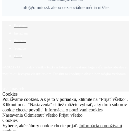
info@omnio.sk alebo cez sociálne média nižšie.
Facebook
Instagram
Pinterest
Youtube
Email
@2023 - Omnio.sk - Všetky texty a fotografie vrátane loga a ďalšieho obsahu sú
mojím duševným vlastníctvom. Prosím nekopírujte obsah bez môjho vedomia.
späť navrch
Cookies
Používame cookies. Ak je to v poriadku, kliknite na "Prijať všetko".
Kliknutím na "Nastavenia" si tiež môžete vybrať, aký druh súborov
cookie chcete povoliť.
Informácia o používaní cookies
Nastavenia
Odmietnuť všetko
Prijať všetko
Cookies
Vyberte, aké súbory cookie chcete prijať.
Informácia o používaní
cookies