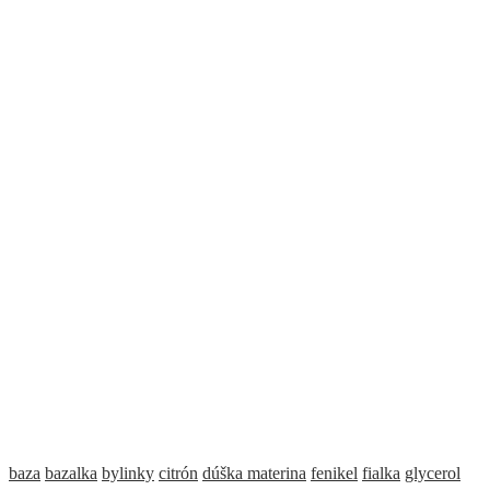
baza
bazalka
bylinky
citrón
dúška materina
fenikel
fialka
glycerol