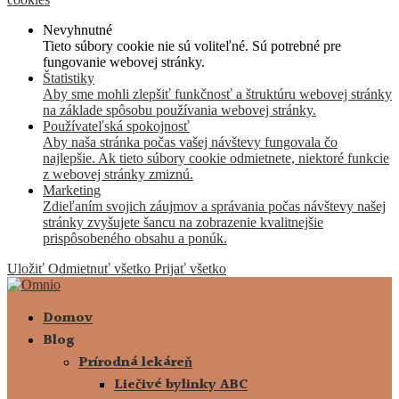
Nevyhnutné
Tieto súbory cookie nie sú voliteľné. Sú potrebné pre
fungovanie webovej stránky.
Štatistiky
Aby sme mohli zlepšiť funkčnosť a štruktúru webovej stránky
na základe spôsobu používania webovej stránky.
Používateľská spokojnosť
Aby naša stránka počas vašej návštevy fungovala čo
najlepšie. Ak tieto súbory cookie odmietnete, niektoré funkcie
z webovej stránky zmiznú.
Marketing
Zdieľaním svojich záujmov a správania počas návštevy našej
stránky zvyšujete šancu na zobrazenie kvalitnejšie
prispôsobeného obsahu a ponúk.
Uložiť
Odmietnuť všetko
Prijať všetko
Domov
Blog
Prírodná lekáreň
Liečivé bylinky ABC