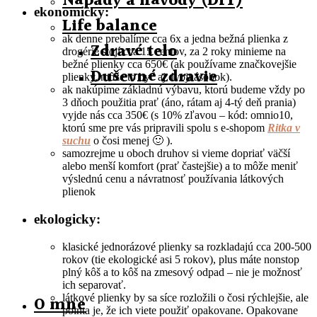
Nápady a návody (DIY)
ekonomicky:
Life balance
ak denne prebalíme cca 6x a jedna bežná plienka z
Zdravé telo
drogérie stojí cca 15 centov, za 2 roky minieme na
bežné plienky cca 650€ (ak používame značkovejšie
Duševné zdravie
plienky, môže to byť aj dvojnásobok).
ak nakúpime základnú výbavu, ktorú budeme vždy po
3 dňoch použitia prať (áno, rátam aj 4-tý deň prania)
vyjde nás cca 350€ (s 10% zľavou – kód: omnio10,
ktorú sme pre vás pripravili spolu s e-shopom
Ritka v
suchu
o čosi menej 🙂 ).
samozrejme u oboch druhov si vieme dopriať väčší
alebo menší komfort (prať častejšie) a to môže meniť
výslednú cenu a návratnosť používania látkových
plienok
ekologicky:
klasické jednorázové plienky sa rozkladajú cca 200-500
rokov (tie ekologické asi 5 rokov), plus máte nonstop
plný kôš a to kôš na zmesový odpad – nie je možnosť
ich separovať.
látkové plienky by sa síce rozložili o čosi rýchlejšie, ale
O mne
pointa je, že ich viete použiť opakovane. Opakovane