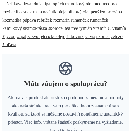
kašeľ
káva
levanduľa
lipa
lopúch
mandľový olej
med
medovka
medvedí cesnak
mäta
nechtík
oleje
olivový olej
petržlen
prírodná
kozmetika
púpava
rebríček
rozmarín
rumanček
rumanček
kamilkový
sedmokráska
skorocel
tea tree
tymián
vitamín C
vitamín
E
yzop
zápal
zázvor
éterické oleje
ľubovník
šalvia
škorica
železo
žihľava
Máte záujem o spoluprácu?
Ak má váš produkt alebo služba podobné zameranie a hodnoty
ako naša stránka, radi vám (po dôkladnom zoznámení sa s
kvalitou, za ktorú sa môžeme postaviť) ponúkneme autentický
priestor. Viac info, vrátane štatistík poskytneme na vyžiadanie.
Kontaktujte nás na