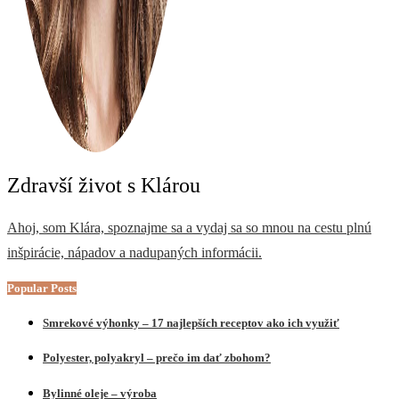
Zdravší život s Klárou
Ahoj, som Klára, spoznajme sa a vydaj sa so mnou na cestu plnú
inšpirácie, nápadov a nadupaných informácii.
Popular Posts
Smrekové výhonky – 17 najlepších receptov ako ich využiť
Polyester, polyakryl – prečo im dať zbohom?
Bylinné oleje – výroba