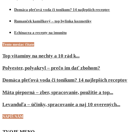
Domáca pleťová voda či tonikum? 14 najlepších receptov
Rumanček kamilkový – top bylinka kozmetiky
Echinacea a recepty na imunitu
Tento mesiac čítate
Top vitamíny na nechty a 10 rád k...
Polyester, polyakryl – prečo im dať zbohom?
Domáca pleťová voda či tonikum? 14 najlepších receptov
Mäta pieporná – zber, spracovanie, použitie a top...
Levanduľa – účinky, spracovanie a naj 10 overených...
NAPÍŠ NÁM
TVOJE MENO