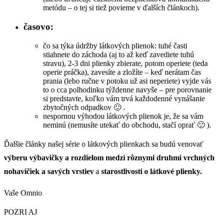
metódu – o tej si tiež povieme v ďalších článkoch).
časovo:
čo sa týka údržby látkových plienok: tuhé časti
stiahnete do záchoda (aj to až keď zavediete tuhú
stravu), 2-3 dni plienky zbierate, potom operiete (teda
operie práčka), zavesíte a zložíte – keď nerátam čas
prania (lebo ručne v potoku už asi neperiete) vyjde vás
to o cca polhodinku týždenne navyše – pre porovnanie
si predstavte, koľko vám trvá každodenné vynášanie
zbytočných odpadkov 🙂 .
nespornou výhodou látkových plienok je, že sa vám
neminú (nemusíte utekať do obchodu, stačí oprať 🙂 ).
Ďalšie články našej série o látkových plienkach sa budú venovať
výberu výbavičky a rozdielom medzi rôznymi druhmi vrchných
nohavičiek a savých vrstiev
a
starostlivosti o látkové plienky.
Vaše Omnio
POZRI AJ