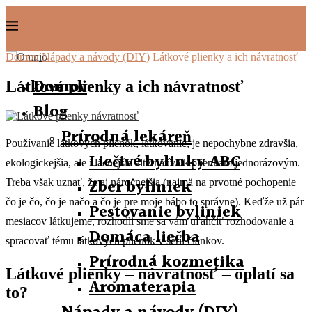
Domov
Nápady a návody (DIY)
Látkové plienky a ich návratnosť
Domov
Látkové plienky a ich návratnosť
Blog
Prírodná lekáreň
Používanie látkových plienok, látkovanie, je nepochybne zdravšia,
Liečivé bylinky ABC
ekologickejšia, ale i lacnejšia alternatíva k plienkam jednorázovým.
Zber byliniek
Treba však uznať, že aj náročnejšia (najmä na prvotné pochopenie
čo je čo, čo je načo a čo je pre moje bábo to správne). Keďže už pár
Pestovanie byliniek
mesiacov látkujeme, rozhodli sme sa vám uľahčiť rozhodovanie a
Domáca liečba
spracovať tému látkových plienok v sérii článkov.
Prírodná kozmetika
Látkové plienky – návratnosť – oplatí sa
Aromaterapia
to?