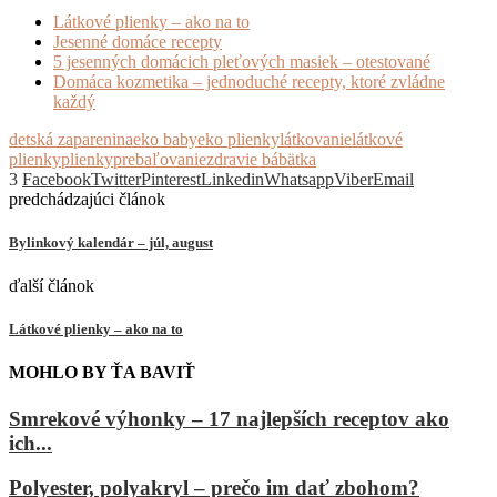
Látkové plienky – ako na to
Jesenné domáce recepty
5 jesenných domácich pleťových masiek – otestované
Domáca kozmetika – jednoduché recepty, ktoré zvládne
každý
detská zaparenina
eko baby
eko plienky
látkovanie
látkové
plienky
plienky
prebaľovanie
zdravie bábätka
3
Facebook
Twitter
Pinterest
Linkedin
Whatsapp
Viber
Email
predchádzajúci článok
Bylinkový kalendár – júl, august
ďalší článok
Látkové plienky – ako na to
MOHLO BY ŤA BAVIŤ
Smrekové výhonky – 17 najlepších receptov ako
ich...
Polyester, polyakryl – prečo im dať zbohom?