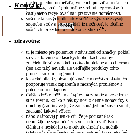
nie len u jedného dieťaťa, viete ich použiť aj u ďalších
Kontakt
potomkov, predať (minimálne vrchnú nepremokavú
časť) alebo recyklovať na upratovanie domácnosti.
sušenie látkových plienok v sušičke výrazne zvyšuje
spotrebu vody a preto pokiaľ je možnosť, je ideálne
Hľadaj
sušiť ich na vzduchu či dokonca slnku 🙂 .
zdravotne:
tu je miesto pre polemiku v závislosti od značky, pokiaľ
sa však bavíme o klasických plienkach známych
značiek, tie sú z nejakého dôvodu bielené a to chlórom
(ten ako taký nevadí, ale vedľajšie produkty tohto
procesu sú karcinogénne).
klasické plienky obsahujú značné množstvo plastu, čo
podporuje vznik zaparenín a možných problémov s
potenciou u chlapcov.
ďalšie zložky môžu mať vplyv na zdravie a povedzme
si na rovinu, koľko z nás by nosilo denne nohavičky z
umeliny (zaujímavé je, že zacikaná jednorázovka smrdí,
zacikaná látková vôbec).
bábo v látkovej plienke cíti, že je pocikané (ak
nepoužijeme separačnú vrstvu – o tom v ďalšom
článku) a neskôr ho to motivuje chodiť na nočník
(alebo uľahčuje čiastočnú bezplienkovú komunikačnú