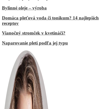
Bylinné oleje – výroba
Domáca pleťová voda či tonikum? 14 najlepších
receptov
Vianočný stromček v kvetináči?
Naparovanie pleti podľa jej typu