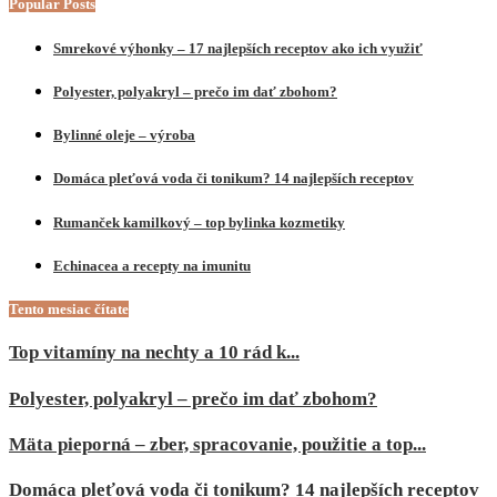
Popular Posts
Smrekové výhonky – 17 najlepších receptov ako ich využiť
Polyester, polyakryl – prečo im dať zbohom?
Bylinné oleje – výroba
Domáca pleťová voda či tonikum? 14 najlepších receptov
Rumanček kamilkový – top bylinka kozmetiky
Echinacea a recepty na imunitu
Tento mesiac čítate
Top vitamíny na nechty a 10 rád k...
Polyester, polyakryl – prečo im dať zbohom?
Mäta pieporná – zber, spracovanie, použitie a top...
Domáca pleťová voda či tonikum? 14 najlepších receptov