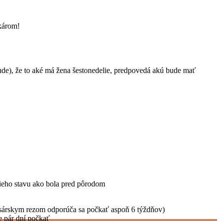
ekárom!
bude), že to aké má žena šestonedelie, predpovedá akú bude mať
šieho stavu ako bola pred pôrodom
cisárskym rezom odporúča sa počkať aspoň 6 týždňov)
e pár dní počkať