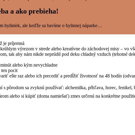
eba a ako prebieha!
tím byliniek, ale keďže sa bavíme o bylinnej náparke…
ž je príjemná
 okrúhlym výrezom v strede alebo kreatívne do záchodovej misy – vo vš
ncom, tak aby nám nikde neprúdil pod deku chladný vzduch (tehotné dek
0 minút alebo kým nevychladne
ten pocit
riť ešte raz alebo ich precediť a predĺžiť životnosť na 48 hodín (odv
í s pôrodom sa zvyknú používať: alchemilka, pŕhľava, horec, fenikel, ba
károm alebo si kúpiť (doma namiešať) zmes určenú na konkrétne použiti