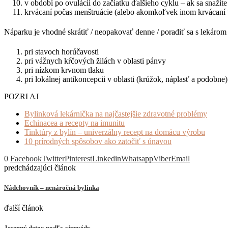
v období po ovulácii do začiatku ďalšieho cyklu – ak sa snažít
krvácaní počas menštruácie (alebo akomkoľvek inom krvácaní v
Náparku je vhodné skrátiť / neopakovať denne / poradiť sa s lekárom 
pri stavoch horúčavosti
pri vážnych kŕčových žilách v oblasti pánvy
pri nízkom krvnom tlaku
pri lokálnej antikoncepcii v oblasti (krúžok, náplasť a podobne) 
POZRI AJ
Bylinková lekárnička na najčastejšie zdravotné problémy
Echinacea a recepty na imunitu
Tinktúry z bylín – univerzálny recept na domácu výrobu
10 prírodných spôsobov ako zatočiť s únavou
0
Facebook
Twitter
Pinterest
Linkedin
Whatsapp
Viber
Email
predchádzajúci článok
Nádchovník – nenáročná bylinka
ďalší článok
Jesenný detox podľa ajurvédy