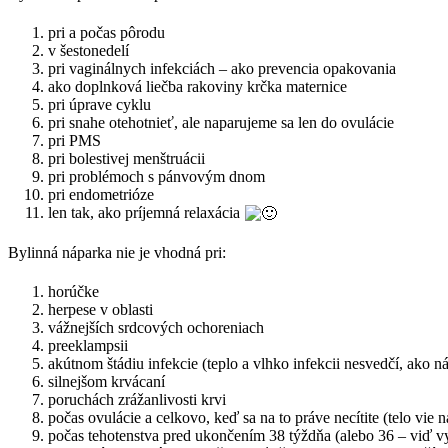
pri a počas pôrodu
v šestonedelí
pri vaginálnych infekciách – ako prevencia opakovania
ako doplnková liečba rakoviny krčka maternice
pri úprave cyklu
pri snahe otehotnieť, ale naparujeme sa len do ovulácie
pri PMS
pri bolestivej menštruácii
pri problémoch s pánvovým dnom
pri endometrióze
len tak, ako príjemná relaxácia
Bylinná náparka nie je vhodná pri:
horúčke
herpese v oblasti
vážnejších srdcových ochoreniach
preeklampsii
akútnom štádiu infekcie (teplo a vlhko infekcii nesvedčí, ako 
silnejšom krvácaní
poruchách zrážanlivosti krvi
počas ovulácie a celkovo, keď sa na to práve necítite (telo vie n
počas tehotenstva pred ukončením 38 týždňa (alebo 36 – viď vy