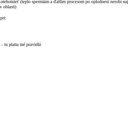
e otehotnieť (teplo spermiám a ďalším procesom po oplodnení nerobí naj
 oblasti)
pri:
– tu platia iné pravidlá