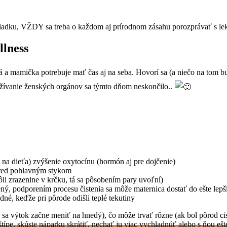
oriadku, VŽDY sa treba o každom aj prírodnom zásahu porozprávať s l
llness
ná a mamička potrebuje mať čas aj na seba. Hovorí sa (a niečo na tom 
využívanie ženských orgánov sa týmto dňom neskončilo..
na dieťa) zvýšenie oxytocínu (hormón aj pre dojčenie)
pred pohlavným stykom
li zrazenine v krčku, tá sa pôsobením pary uvoľní)
ný, podporením procesu čistenia sa môže maternica dostať do ešte lep
dné, keďže pri pôrode odišli teplé tekutiny
 sa výtok začne meniť na hnedý), čo môže trvať rôzne (ak bol pôrod 
típe, skúste náparku skrátiť, nechať ju viac vychladnúť alebo s ňou ešt