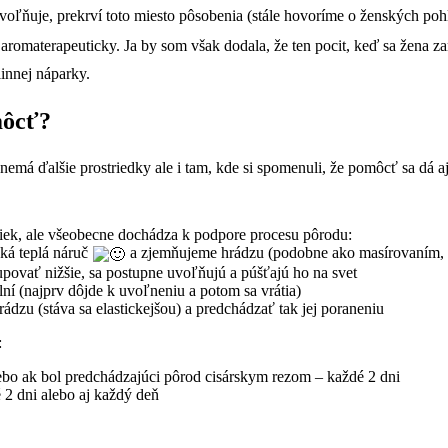
 uvoľňuje, prekrví toto miesto pôsobenia (stále hovoríme o ženských p
aromaterapeuticky. Ja by som však dodala, že ten pocit, keď sa žena z
innej náparky.
môcť?
emá ďalšie prostriedky ale i tam, kde si spomenuli, že pomôcť sa dá a
niek, ale všeobecne dochádza k podpore procesu pôrodu:
aká teplá náruč
a zjemňujeme hrádzu (podobne ako masírovaním, l
povať nižšie, sa postupne uvoľňujú a púšťajú ho na svet
lní (najprv dôjde k uvoľneniu a potom sa vrátia)
zu (stáva sa elastickejšou) a predchádzať tak jej poraneniu
:
lebo ak bol predchádzajúci pôrod cisárskym rezom – každé 2 dni
 2 dni alebo aj každý deň