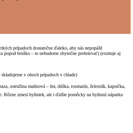
etkých prípadoch dostatočne ďaleko, aby nás nepopálil
u popod bruško – to nebudeme zbytočne prehrievať) (existuje aj
ar skladujeme v oboch prípadoch v chlade)
za, ostružina malinová – list, dúška, rozmarín, železník, kapsička,
e. Rôzne zmesi byliniek, ale i ďalšie pomôcky na bylinnú náparku