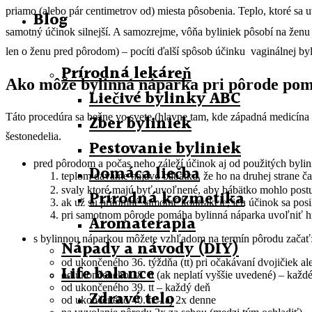
priamo (alebo pár centimetrov od) miesta pôsobenia. Teplo, ktoré sa
Blog
samotný účinok silnejší. A samozrejme, vôňa byliniek pôsobí na ženu 
len o ženu pred pôrodom) – pocíti ďalší spôsob účinku vaginálnej byl
Prírodná lekáreň
Ako môže bylinná náparka pri pôrode po
Liečivé bylinky ABC
Táto procedúra sa bežne vo svete (hlavne tam, kde západná medicína n
Zber byliniek
šestonedelia.
Pestovanie byliniek
pred pôrodom a počas neho záleží účinok aj od použitých byli
Domáca liečba
teplom dávame najavo bábätku, že ho na druhej strane č
svaly ktoré majú byť uvoľnené, aby bábätko mohlo postu
Prírodná kozmetika
ak už sú prítomné samotné kontrakcie, ich účinok sa posi
pri samotnom pôrode pomáha bylinná náparka uvoľniť hrád
Aromaterapia
s bylinnou náparkou môžete vzhľadom na termín pôrodu začať
Nápady a návody (DIY)
od ukončeného 36. týždňa (tt) pri očakávaní dvojičiek a
Life balance
od ukončeného 38. tt (ak neplatí vyššie uvedené) – každé
od ukončeného 39. tt – každý deň
Zdravé telo
od ukončeného 40. tt – aj 2x denne