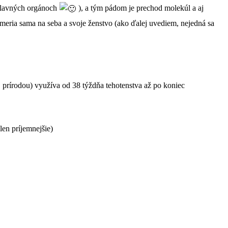
ohlavných orgánoch
), a tým pádom je prechod molekúl a aj
ameria sama na seba a svoje ženstvo (ako ďalej uvediem, nejedná sa
j prírodou) využíva od 38 týždňa tehotenstva až po koniec
en príjemnejšie)