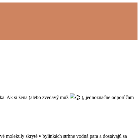
rka. Ak si žena (alebo zvedavý muž
), jednoznačne odporúčam
vé molekuly skryté v bylinkách strhne vodná para a dostávajú sa