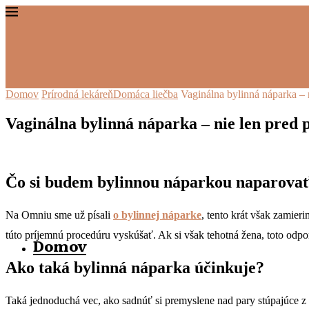
Domov
Prírodná lekáreň
Domáca liečba
Vaginálna bylinná náparka –
Vaginálna bylinná náparka – nie len pred
Čo si budem bylinnou náparkou naparova
Na Omniu sme už písali
o bylinnej náparke
, tento krát však zamie
túto príjemnú procedúru vyskúšať. Ak si však tehotná žena, toto odpo
Domov
Ako taká bylinná náparka účinkuje?
Taká jednoduchá vec, ako sadnúť si premyslene nad pary stúpajúce z 