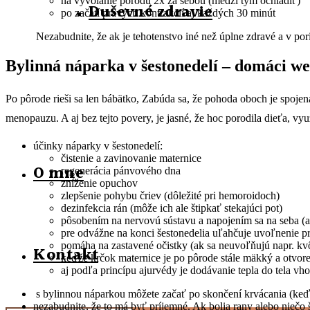
na vyvolanie pôrodu 2x za sebou (medzi tým ochladiť)
Duševné zdravie
po začatí pravých kontrakcií aj každých 30 minút
Nezabudnite, že ak je tehotenstvo iné než úplne zdravé a v p
Bylinná náparka v šestonedelí – domáci we
Po pôrode rieši sa len bábätko, Zabúda sa, že pohoda oboch je spoje
menopauzu. A aj bez tejto povery, je jasné, že hoc porodila dieťa, 
účinky náparky v šestonedelí:
čistenie a zavinovanie maternice
O mne
regenerácia pánvového dna
zníženie opuchov
zlepšenie pohybu čriev (dôležité pri hemoroidoch)
dezinfekcia rán (môže ich ale štipkať stekajúci pot)
pôsobením na nervovú sústavu a napojením sa na seba (a 
pre odvážne na konci šestonedelia uľahčuje uvoľnenie 
pomáha na zastavené očistky (ak sa neuvoľňujú napr. kvô
Kontakt
keďže krčok maternice je po pôrode stále mäkký a otvore
aj podľa princípu ajurvédy je dodávanie tepla do tela vho
s bylinnou náparkou môžete začať po skončení krvácania (keď
nezabudnite, že to má byť príjemné. Ak bolia rany alebo niečo š