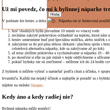
Už mi povedz, čo mi k bylinnej náparke tr
Hľadaj
V podstate len hrniec a deku
. Náparka nie je limitovaná použi
hrsť vhodných bylín prevaríme 10 minút vo vriacej vode
necháme zakryté pokrievkou ochladnúť na teplotu, ktorá nám u
hrniec umiestnime buď pod špeciálnu stoličku, alebo stolček s
zakryjeme sa do pol pása dekou /dekami / plachtou spolu s hr
celotelová alternatíva náparky, kde sa zakrývame až po krk)
až teraz zložíme pokrievku a vychutnávame si náparku 10 – 4
po skončení si ešte na pár minút v teple oddýchneme a užívame 
pokiaľ bylinky nie sú znečistené – môžeme ich do 24 hodín vyva
Z byliniek si môžete vybrať a namiešať podľa chuti a účinku, v spojen
levanduľa. Každá ma nejaký účinok a najlepšie je poradiť sa s bylin
nájdete na stránke
Steamy
.
Kedy áno a kedy radšej nie?
Bylinná náparka môže pomôcť: