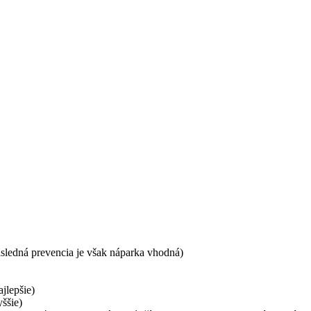
následná prevencia je však náparka vhodná)
ajlepšie)
ššie)