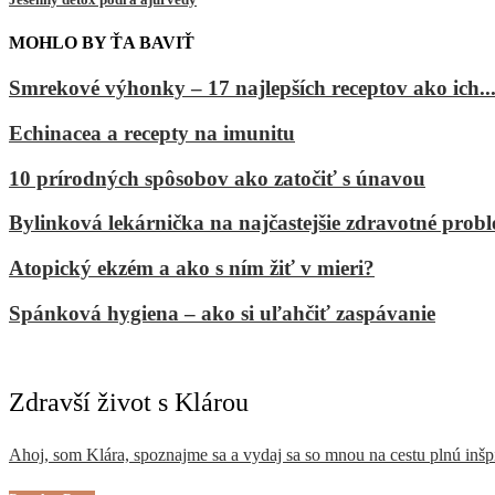
MOHLO BY ŤA BAVIŤ
Smrekové výhonky – 17 najlepších receptov ako ich..
Echinacea a recepty na imunitu
10 prírodných spôsobov ako zatočiť s únavou
Bylinková lekárnička na najčastejšie zdravotné prob
Atopický ekzém a ako s ním žiť v mieri?
Spánková hygiena – ako si uľahčiť zaspávanie
Zdravší život s Klárou
Ahoj, som Klára, spoznajme sa a vydaj sa so mnou na cestu plnú inšp